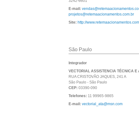
3242-6601
E-mail:
vendas@retemaacionamentos.co
projetos@retemaacionamentos.com.br
Site:
http://www.retemaacionamentos.com
São Paulo
Integrador
VECTORIAL ASSISTENCIA TÉCNICA 
RUA CRISTOVÃO JAQUES, 241 A
São Paulo - São Paulo
CEP:
03390-090
Telefones:
11 99965-9865
E-mail:
vectorial_ata@msn.com